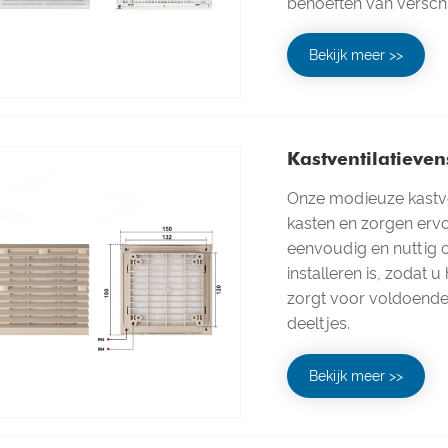
behoeften van verschi
Bekijk meer >>
Kastventilatieven
Onze modieuze kastve
kasten en zorgen ervo
eenvoudig en nuttig 
installeren is, zodat 
zorgt voor voldoende 
deeltjes.
Bekijk meer >>