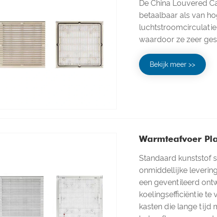
De China Louvered Cab
betaalbaar als van ho
luchtstroomcirculatie 
waardoor ze zeer ges
Bekijk meer >>
Warmteafvoer Pla
Standaard kunststof s
onmiddellijke leveri
een geventileerd ont
koelingsefficiëntie te
kasten die lange tijd