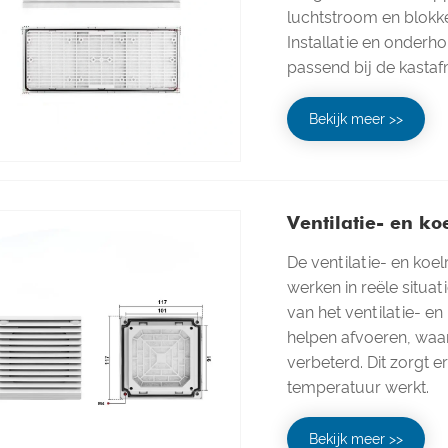
luchtstroom en blokke
Installatie en onderh
passend bij de kastaf
Bekijk meer >>
Ventilatie- en k
De ventilatie- en ko
werken in reële situa
van het ventilatie- e
helpen afvoeren, waa
verbeterd. Dit zorgt 
temperatuur werkt.
Bekijk meer >>