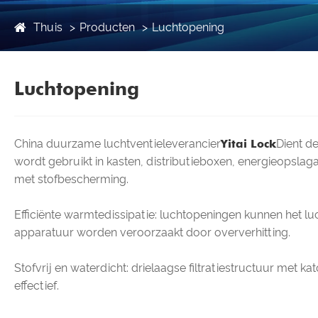
Thuis
Producten
Luchtopening
Luchtopening
China duurzame luchtventieleverancier
Yitai Lock
Dient de
wordt gebruikt in kasten, distributieboxen, energieopslag
met stofbescherming.
Efficiënte warmtedissipatie: luchtopeningen kunnen het 
apparatuur worden veroorzaakt door oververhitting.
Stofvrij en waterdicht: drielaagse filtratiestructuur met 
effectief.