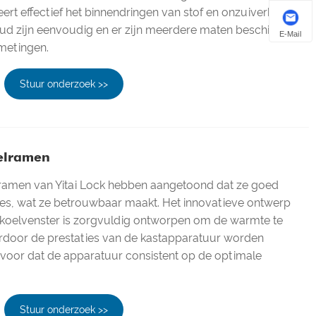
ert effectief het binnendringen van stof en onzuiverheden.
oud zijn eenvoudig en er zijn meerdere maten beschikbaar,
E-Mail
metingen.
Stuur onderzoek >>
oelramen
elramen van Yitai Lock hebben aangetoond dat ze goed
ties, wat ze betrouwbaar maakt. Het innovatieve ontwerp
n koelvenster is zorgvuldig ontworpen om de warmte te
rdoor de prestaties van de kastapparatuur worden
ervoor dat de apparatuur consistent op de optimale
Stuur onderzoek >>